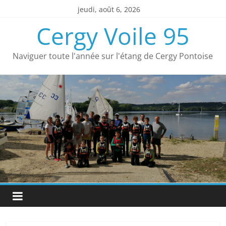
Passer
jeudi, août 6, 2026
au
Cergy Voile 95
contenu
Naviguer toute l'année sur l'étang de Cergy Pontoise